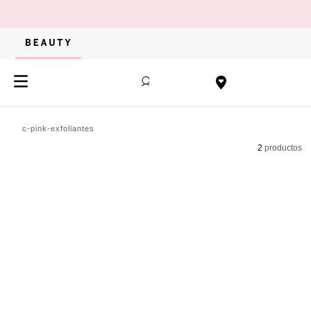
c-pink-exfoliantes
2
productos