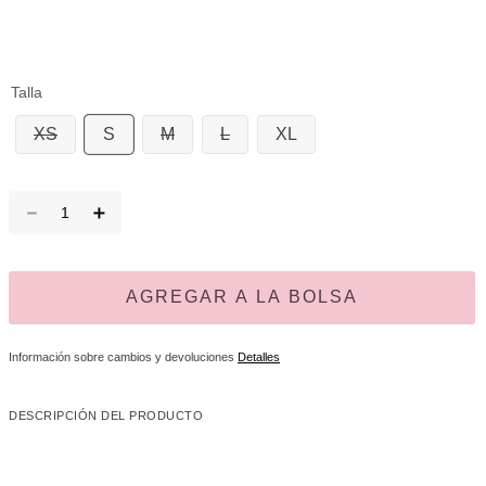
Talla
XS
S
M
L
XL
－
＋
AGREGAR A LA BOLSA
Información sobre cambios y devoluciones
Detalles
DESCRIPCIÓN DEL PRODUCTO